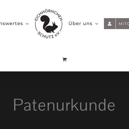
nswertes
Über uns
MIT
Patenurkunde
Startseite
»
Patenurkunde