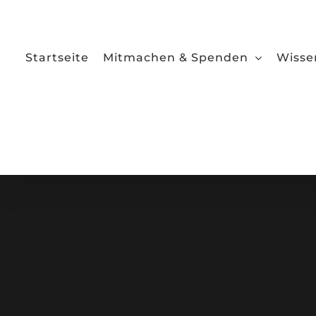
Zum
Inhalt
springen
Startseite
Mitmachen & Spenden
Wisse