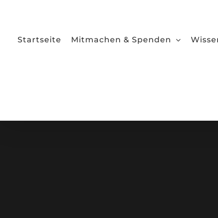
Zum
Inhalt
springen
Startseite
Mitmachen & Spenden
Wisse