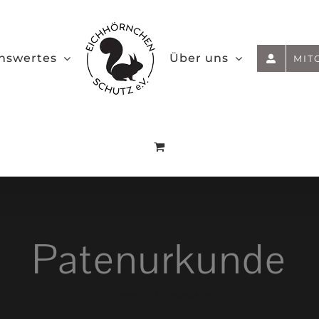
nswertes
Über uns
MIT
Patenurkunde
Startseite
»
Patenurkunde