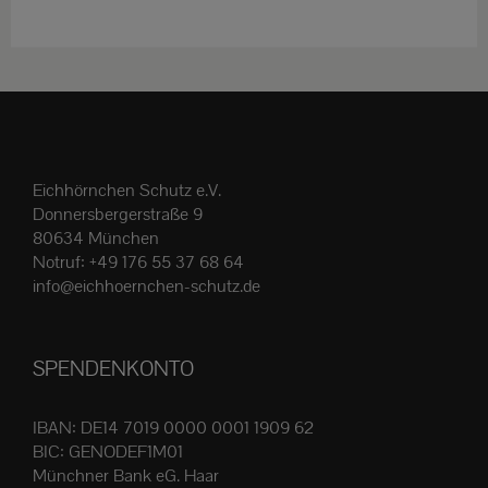
weist
mehrere
Varianten
auf.
Die
Optionen
Eichhörnchen Schutz e.V.
können
Donnersbergerstraße 9
auf
80634 München
der
Notruf:
+49 176 55 37 68 64
Produktseite
info@eichhoernchen-schutz.de
gewählt
werden
SPENDENKONTO
IBAN: DE14 7019 0000 0001 1909 62
BIC: GENODEF1M01
Münchner Bank eG. Haar