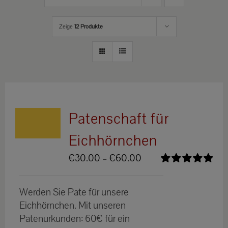
Zeige
12 Produkte
Patenschaft für
Eichhörnchen
Preisspanne:
€
30.00
–
€
60.00
€30.00
Bewertet
bis
mit
5.00
von
Werden Sie Pate für unsere
5
€60.00
Eichhörnchen. Mit unseren
Patenurkunden: 60€ für ein