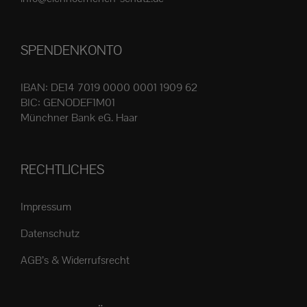
Produktseite
gewählt
SPENDENKONTO
werden
IBAN: DE14 7019 0000 0001 1909 62
BIC: GENODEF1M01
Münchner Bank eG. Haar
RECHTLICHES
Impressum
Datenschutz
AGB’s & Widerrufsrecht