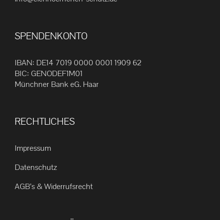
Produktseite
gewählt
SPENDENKONTO
werden
IBAN: DE14 7019 0000 0001 1909 62
BIC: GENODEF1M01
Münchner Bank eG. Haar
RECHTLICHES
Impressum
Datenschutz
AGB’s & Widerrufsrecht