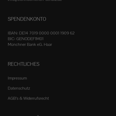
Produktseite
gewählt
SPENDENKONTO
werden
IBAN: DE14 7019 0000 0001 1909 62
BIC: GENODEF1M01
Münchner Bank eG. Haar
RECHTLICHES
Impressum
Datenschutz
AGB’s & Widerrufsrecht