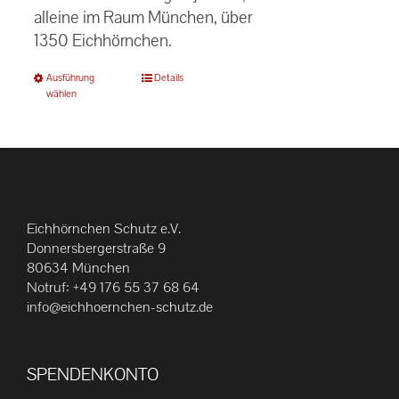
alleine im Raum München, über
1350 Eichhörnchen.
Dieses
Ausführung
Details
wählen
Produkt
weist
mehrere
Varianten
auf.
Die
Eichhörnchen Schutz e.V.
Optionen
Donnersbergerstraße 9
können
80634 München
Notruf:
+49 176 55 37 68 64
auf
info@eichhoernchen-schutz.de
der
Produktseite
gewählt
SPENDENKONTO
werden