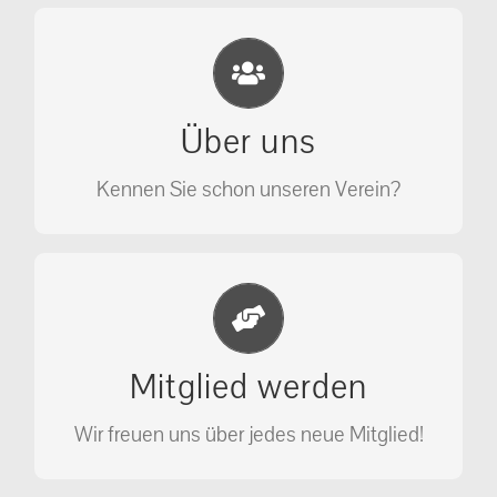
Eichhörnchen Schutz e.V.
Wir sehen nicht weg, wir retten!
Über uns
ÜBER UNS
Kennen Sie schon unseren Verein?
Jetzt Mitglied werden
Unterstützen Sie unseren Verein als
Mitglied werden
Mitglied.
Wir freuen uns über jedes neue Mitglied!
MITGLIED WERDEN