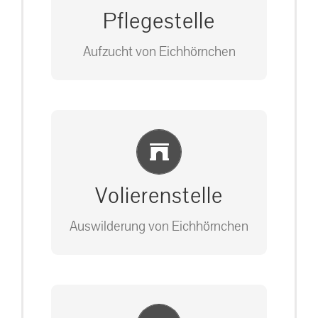
Pflegestelle
Aufzucht von Eichhörnchen
Bitte unter unserem Büro anrufen
Einlernung und Infos
auf: 0162-7909946
Volierenstelle
Auswilderung von Eichhörnchen