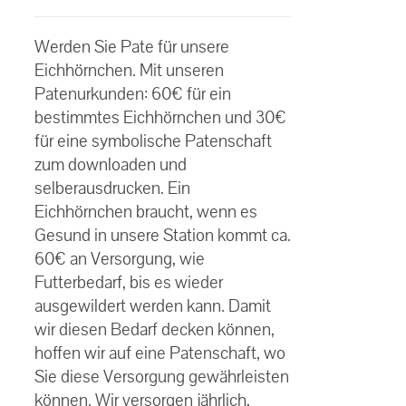
€30.00
Bewertet
bis
mit
5.00
von
Werden Sie Pate für unsere
5
€60.00
Eichhörnchen. Mit unseren
Patenurkunden: 60€ für ein
bestimmtes Eichhörnchen und 30€
für eine symbolische Patenschaft
zum downloaden und
selberausdrucken. Ein
Eichhörnchen braucht, wenn es
Gesund in unsere Station kommt ca.
60€ an Versorgung, wie
Futterbedarf, bis es wieder
ausgewildert werden kann. Damit
wir diesen Bedarf decken können,
hoffen wir auf eine Patenschaft, wo
Sie diese Versorgung gewährleisten
können. Wir versorgen jährlich,