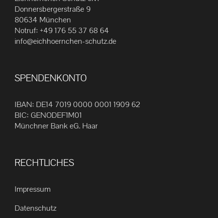
Die
Donnersbergerstraße 9
80634 München
Optionen
Notruf:
+49 176 55 37 68 64
können
info@eichhoernchen-schutz.de
auf
der
Produktseite
SPENDENKONTO
gewählt
werden
IBAN: DE14 7019 0000 0001 1909 62
BIC: GENODEF1M01
Münchner Bank eG. Haar
RECHTLICHES
Impressum
Datenschutz