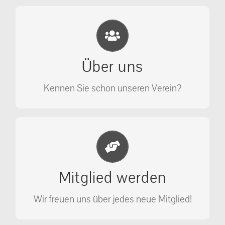
Eichhörnchen Schutz e.V.
Wir sehen nicht weg, wir retten!
Über uns
ÜBER UNS
Kennen Sie schon unseren Verein?
Jetzt Mitglied werden
Unterstützen Sie unseren Verein als
Mitglied werden
Mitglied.
Wir freuen uns über jedes neue Mitglied!
MITGLIED WERDEN