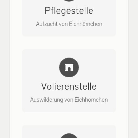
Pflegestelle
Aufzucht von Eichhörnchen
Bitte unter unserem Büro anrufen
Einlernung und Infos
auf: 0162-7909946
Volierenstelle
Auswilderung von Eichhörnchen