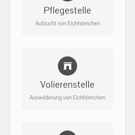
Pflegestelle
Aufzucht von Eichhörnchen
Bitte unter unserem Büro anrufen
Einlernung und Infos
auf: 0162-7909946
Volierenstelle
Auswilderung von Eichhörnchen