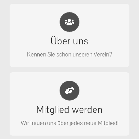
Eichhörnchen Schutz e.V.
Wir sehen nicht weg, wir retten!
Über uns
ÜBER UNS
Kennen Sie schon unseren Verein?
Jetzt Mitglied werden
Unterstützen Sie unseren Verein als
Mitglied werden
Mitglied.
Wir freuen uns über jedes neue Mitglied!
MITGLIED WERDEN