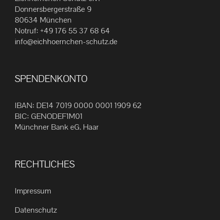
Die
Donnersbergerstraße 9
80634 München
Optionen
Notruf:
+49 176 55 37 68 64
können
info@eichhoernchen-schutz.de
auf
der
Produktseite
SPENDENKONTO
gewählt
werden
IBAN: DE14 7019 0000 0001 1909 62
BIC: GENODEF1M01
Münchner Bank eG. Haar
RECHTLICHES
Impressum
Datenschutz