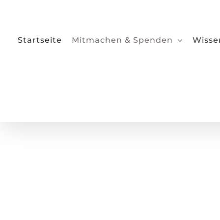
Zum
Inhalt
springen
Startseite
Mitmachen & Spenden
Wisse