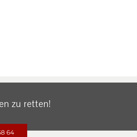
n zu retten!
68 64