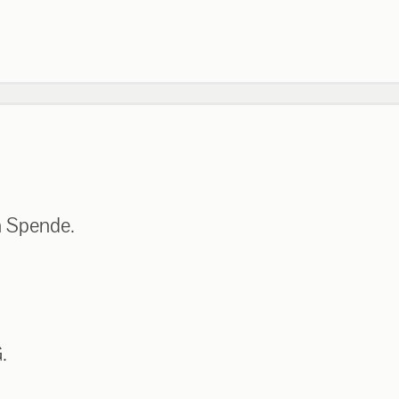
n Spende.
.