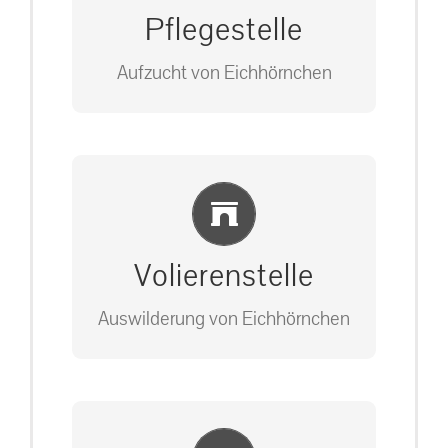
Pflegestelle
Aufzucht von Eichhörnchen
Bitte unter unserem Büro anrufen
Einlernung und Infos
auf: 0162-7909946
Volierenstelle
Auswilderung von Eichhörnchen