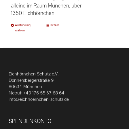
alleine im Raum München, über
1350 Eichhörnchen.
Dieses
Ausführung
Details
wählen
Produkt
weist
mehrere
Varianten
auf.
Die
Eichhörnchen Schutz e.V.
Optionen
Donnersbergerstraße 9
können
80634 München
Notruf:
+49 176 55 37 68 64
auf
info@eichhoernchen-schutz.de
der
Produktseite
gewählt
SPENDENKONTO
werden