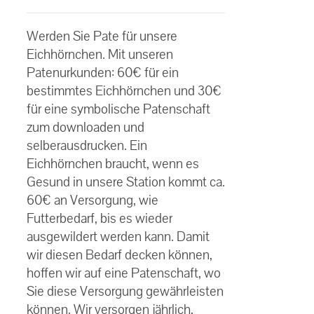
€30.00
Bewertet
bis
mit
5.00
von
Werden Sie Pate für unsere
5
€60.00
Eichhörnchen. Mit unseren
Patenurkunden: 60€ für ein
bestimmtes Eichhörnchen und 30€
für eine symbolische Patenschaft
zum downloaden und
selberausdrucken. Ein
Eichhörnchen braucht, wenn es
Gesund in unsere Station kommt ca.
60€ an Versorgung, wie
Futterbedarf, bis es wieder
ausgewildert werden kann. Damit
wir diesen Bedarf decken können,
hoffen wir auf eine Patenschaft, wo
Sie diese Versorgung gewährleisten
können. Wir versorgen jährlich,