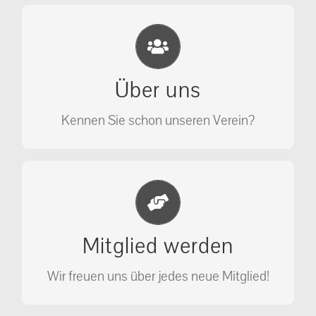
Eichhörnchen Schutz e.V.
Wir sehen nicht weg, wir retten!
Über uns
ÜBER UNS
Kennen Sie schon unseren Verein?
Jetzt Mitglied werden
Unterstützen Sie unseren Verein als
Mitglied werden
Mitglied.
Wir freuen uns über jedes neue Mitglied!
MITGLIED WERDEN