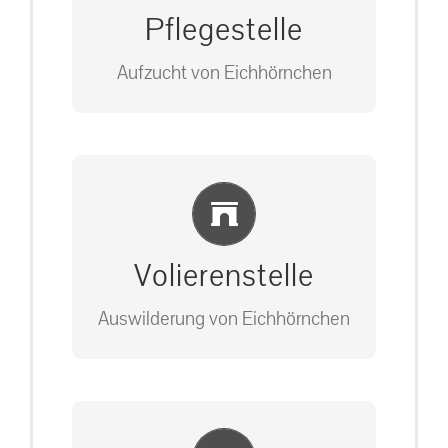
Pflegestelle
Aufzucht von Eichhörnchen
Bitte unter unserem Büro anrufen
Einlernung und Infos
auf: 0162-7909946
Volierenstelle
Auswilderung von Eichhörnchen