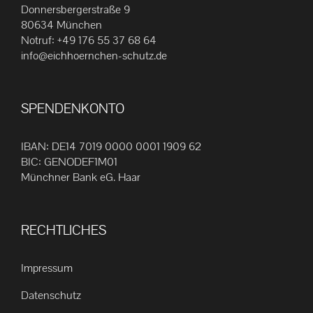
Die
Donnersbergerstraße 9
80634 München
Optionen
Notruf:
+49 176 55 37 68 64
können
info@eichhoernchen-schutz.de
auf
der
Produktseite
SPENDENKONTO
gewählt
werden
IBAN: DE14 7019 0000 0001 1909 62
BIC: GENODEF1M01
Münchner Bank eG. Haar
RECHTLICHES
Impressum
Datenschutz