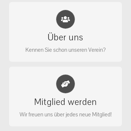
Eichhörnchen Schutz e.V.
Wir sehen nicht weg, wir retten!
Über uns
ÜBER UNS
Kennen Sie schon unseren Verein?
Jetzt Mitglied werden
Unterstützen Sie unseren Verein als
Mitglied werden
Mitglied.
Wir freuen uns über jedes neue Mitglied!
MITGLIED WERDEN