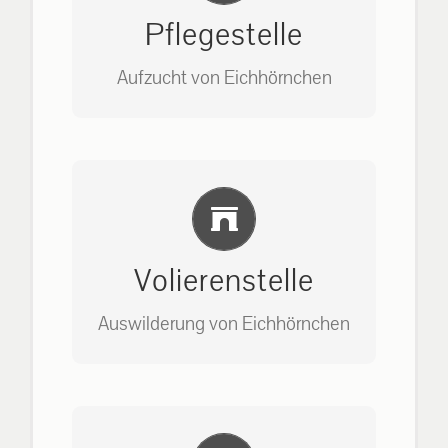
Pflegestelle
Aufzucht von Eichhörnchen
Bitte unter unserem Büro anrufen
Einlernung und Infos
auf: 0162-7909946
Volierenstelle
Auswilderung von Eichhörnchen