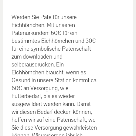
€30.00
Bewertet
bis
mit
5.00
von
Werden Sie Pate für unsere
5
€60.00
Eichhörnchen. Mit unseren
Patenurkunden: 60€ für ein
bestimmtes Eichhörnchen und 30€
für eine symbolische Patenschaft
zum downloaden und
selberausdrucken. Ein
Eichhörnchen braucht, wenn es
Gesund in unsere Station kommt ca.
60€ an Versorgung, wie
Futterbedarf, bis es wieder
ausgewildert werden kann. Damit
wir diesen Bedarf decken können,
hoffen wir auf eine Patenschaft, wo
Sie diese Versorgung gewährleisten
können. Wir versorgen jährlich,