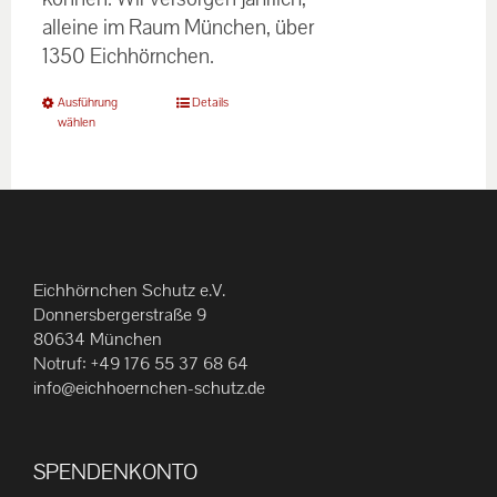
alleine im Raum München, über
1350 Eichhörnchen.
Dieses
Ausführung
Details
wählen
Produkt
weist
mehrere
Varianten
auf.
Die
Eichhörnchen Schutz e.V.
Optionen
Donnersbergerstraße 9
können
80634 München
Notruf:
+49 176 55 37 68 64
auf
info@eichhoernchen-schutz.de
der
Produktseite
gewählt
SPENDENKONTO
werden