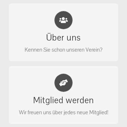
Eichhörnchen Schutz e.V.
Wir sehen nicht weg, wir retten!
Über uns
ÜBER UNS
Kennen Sie schon unseren Verein?
Jetzt Mitglied werden
Unterstützen Sie unseren Verein als
Mitglied werden
Mitglied.
Wir freuen uns über jedes neue Mitglied!
MITGLIED WERDEN