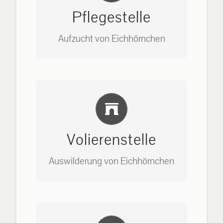
Pflegestelle
Aufzucht von Eichhörnchen
Bitte unter unserem Büro anrufen
Einlernung und Infos
auf: 0162-7909946
Volierenstelle
Auswilderung von Eichhörnchen