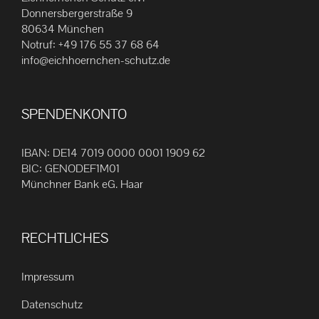
Die
Donnersbergerstraße 9
80634 München
Optionen
Notruf:
+49 176 55 37 68 64
können
info@eichhoernchen-schutz.de
auf
der
Produktseite
SPENDENKONTO
gewählt
werden
IBAN: DE14 7019 0000 0001 1909 62
BIC: GENODEF1M01
Münchner Bank eG. Haar
RECHTLICHES
Impressum
Datenschutz