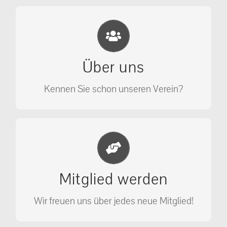
Eichhörnchen Schutz e.V.
Wir sehen nicht weg, wir retten!
Über uns
ÜBER UNS
Kennen Sie schon unseren Verein?
Jetzt Mitglied werden
Unterstützen Sie unseren Verein als
Mitglied werden
Mitglied.
Wir freuen uns über jedes neue Mitglied!
MITGLIED WERDEN