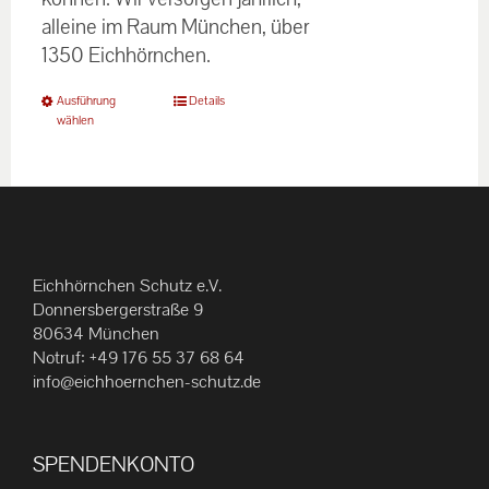
alleine im Raum München, über
1350 Eichhörnchen.
Dieses
Ausführung
Details
wählen
Produkt
weist
mehrere
Varianten
auf.
Die
Eichhörnchen Schutz e.V.
Optionen
Donnersbergerstraße 9
können
80634 München
Notruf:
+49 176 55 37 68 64
auf
info@eichhoernchen-schutz.de
der
Produktseite
gewählt
SPENDENKONTO
werden