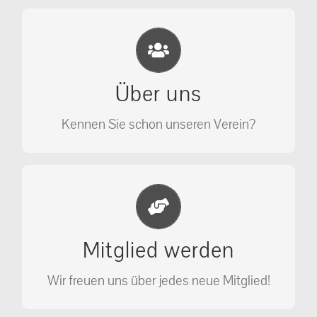
Eichhörnchen Schutz e.V.
Wir sehen nicht weg, wir retten!
Über uns
ÜBER UNS
Kennen Sie schon unseren Verein?
Jetzt Mitglied werden
Unterstützen Sie unseren Verein als
Mitglied werden
Mitglied.
Wir freuen uns über jedes neue Mitglied!
MITGLIED WERDEN