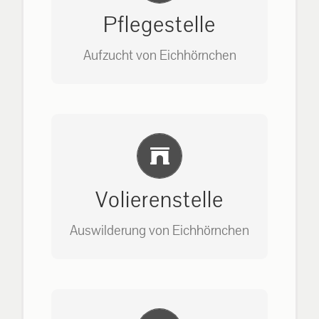
Pflegestelle
Aufzucht von Eichhörnchen
Bitte unter unserem Büro anrufen
Einlernung und Infos
auf: 0162-7909946
Volierenstelle
Auswilderung von Eichhörnchen