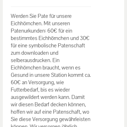
€30.00
Bewertet
bis
mit
5.00
von
Werden Sie Pate für unsere
5
€60.00
Eichhörnchen. Mit unseren
Patenurkunden: 60€ für ein
bestimmtes Eichhörnchen und 30€
für eine symbolische Patenschaft
zum downloaden und
selberausdrucken. Ein
Eichhörnchen braucht, wenn es
Gesund in unsere Station kommt ca.
60€ an Versorgung, wie
Futterbedarf, bis es wieder
ausgewildert werden kann. Damit
wir diesen Bedarf decken können,
hoffen wir auf eine Patenschaft, wo
Sie diese Versorgung gewährleisten
können. Wir versorgen jährlich,