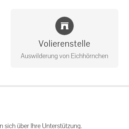
Einlernung und Infos
Volierenstelle
Auswilderung von Eichhörnchen
Bitte unter unserem Büro anrufen
auf: 0162-7909946
 sich über Ihre Unterstützung.