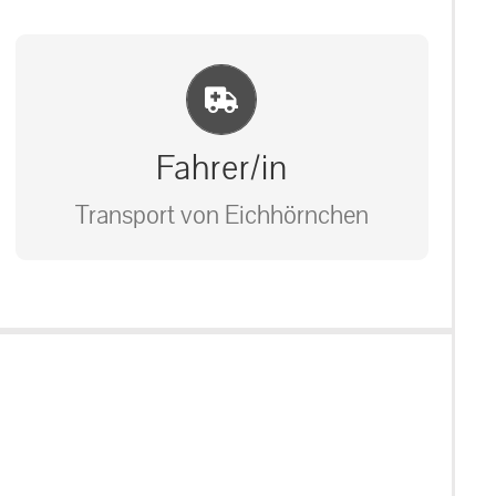
Einlernung und Infos
Fahrer/in
Transport von Eichhörnchen
Bitte unter unserem Büro anrufen
auf: 0162-7909946