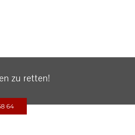
n zu retten!
68 64