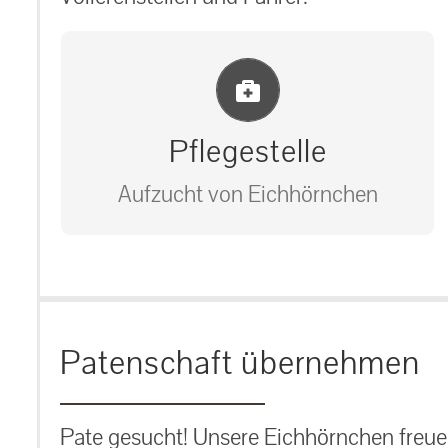
Einlernung und Infos
Pflegestelle
Aufzucht von Eichhörnchen
Bitte unter unserem Büro anrufen
auf: 0162-7909946
Patenschaft übernehmen
Pate gesucht! Unsere Eichhörnchen freuen