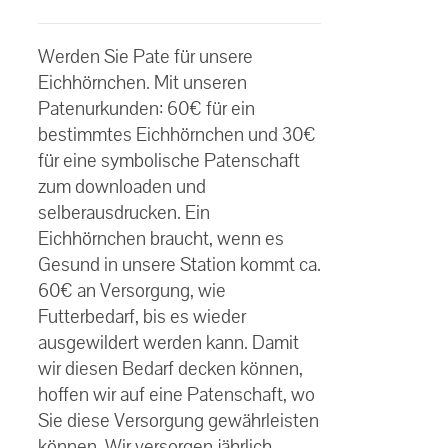
€30.00
Bewertet
bis
mit
5.00
von
Werden Sie Pate für unsere
5
€60.00
Eichhörnchen. Mit unseren
Patenurkunden: 60€ für ein
bestimmtes Eichhörnchen und 30€
für eine symbolische Patenschaft
zum downloaden und
selberausdrucken. Ein
Eichhörnchen braucht, wenn es
Gesund in unsere Station kommt ca.
60€ an Versorgung, wie
Futterbedarf, bis es wieder
ausgewildert werden kann. Damit
wir diesen Bedarf decken können,
hoffen wir auf eine Patenschaft, wo
Sie diese Versorgung gewährleisten
können. Wir versorgen jährlich,