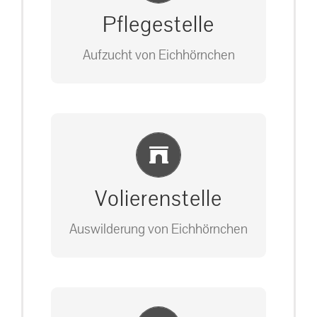
Pflegestelle
Aufzucht von Eichhörnchen
Bitte unter unserem Büro anrufen
Einlernung und Infos
auf: 0162-7909946
Volierenstelle
Auswilderung von Eichhörnchen