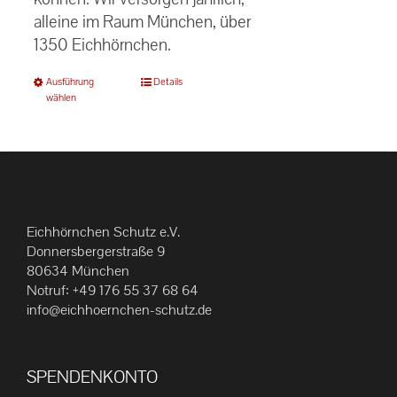
alleine im Raum München, über
1350 Eichhörnchen.
Dieses
Ausführung
Details
wählen
Produkt
weist
mehrere
Varianten
auf.
Die
Eichhörnchen Schutz e.V.
Optionen
Donnersbergerstraße 9
können
80634 München
Notruf:
+49 176 55 37 68 64
auf
info@eichhoernchen-schutz.de
der
Produktseite
gewählt
SPENDENKONTO
werden