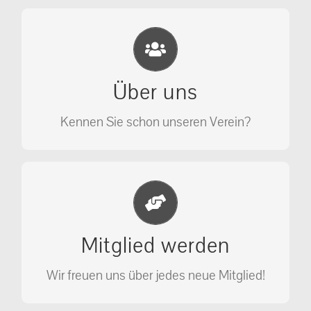
Eichhörnchen Schutz e.V.
Wir sehen nicht weg, wir retten!
Über uns
ÜBER UNS
Kennen Sie schon unseren Verein?
Jetzt Mitglied werden
Unterstützen Sie unseren Verein als
Mitglied werden
Mitglied.
Wir freuen uns über jedes neue Mitglied!
MITGLIED WERDEN