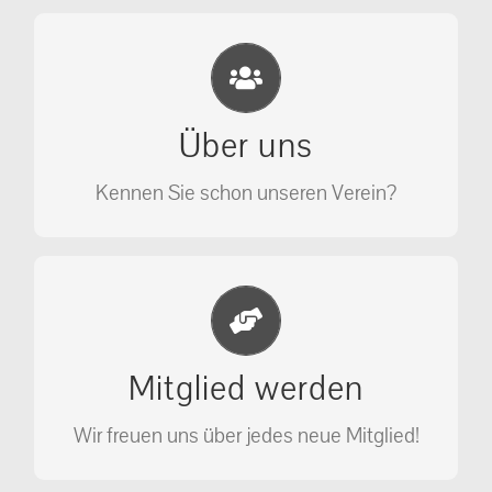
Eichhörnchen Schutz e.V.
Wir sehen nicht weg, wir retten!
Über uns
ÜBER UNS
Kennen Sie schon unseren Verein?
Jetzt Mitglied werden
Unterstützen Sie unseren Verein als
Mitglied werden
Mitglied.
Wir freuen uns über jedes neue Mitglied!
MITGLIED WERDEN