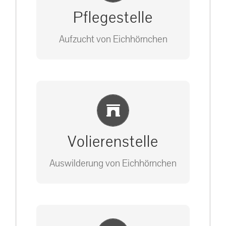
Pflegestelle
Aufzucht von Eichhörnchen
Bitte unter unserem Büro anrufen
Einlernung und Infos
auf: 0162-7909946
Volierenstelle
Auswilderung von Eichhörnchen