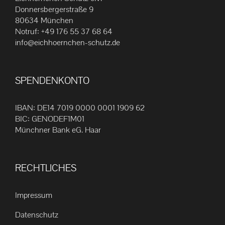
Die
Donnersbergerstraße 9
80634 München
Optionen
Notruf:
+49 176 55 37 68 64
können
info@eichhoernchen-schutz.de
auf
der
Produktseite
SPENDENKONTO
gewählt
werden
IBAN: DE14 7019 0000 0001 1909 62
BIC: GENODEF1M01
Münchner Bank eG. Haar
RECHTLICHES
Impressum
Datenschutz