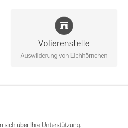
Einlernung und Infos
Volierenstelle
Auswilderung von Eichhörnchen
Bitte unter unserem Büro anrufen
auf: 0162-7909946
 sich über Ihre Unterstützung.