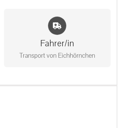
Einlernung und Infos
Fahrer/in
Transport von Eichhörnchen
Bitte unter unserem Büro anrufen
auf: 0162-7909946