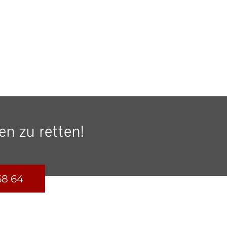
n zu retten!
68 64