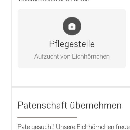
Einlernung und Infos
Pflegestelle
Aufzucht von Eichhörnchen
Bitte unter unserem Büro anrufen
auf: 0162-7909946
Patenschaft übernehmen
Pate gesucht! Unsere Eichhörnchen freuen