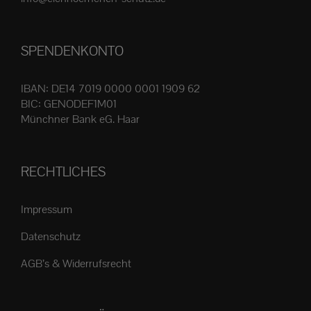
Produktseite
gewählt
SPENDENKONTO
werden
IBAN: DE14 7019 0000 0001 1909 62
BIC: GENODEF1M01
Münchner Bank eG. Haar
RECHTLICHES
Impressum
Datenschutz
AGB’s & Widerrufsrecht