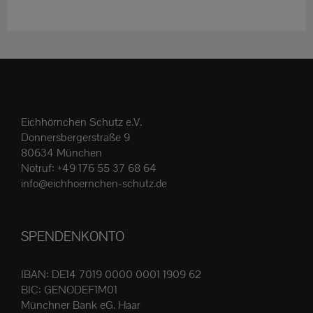
weist
mehrere
Varianten
auf.
Die
Optionen
Eichhörnchen Schutz e.V.
können
Donnersbergerstraße 9
auf
80634 München
der
Notruf:
+49 176 55 37 68 64
Produktseite
info@eichhoernchen-schutz.de
gewählt
werden
SPENDENKONTO
IBAN: DE14 7019 0000 0001 1909 62
BIC: GENODEF1M01
Münchner Bank eG. Haar