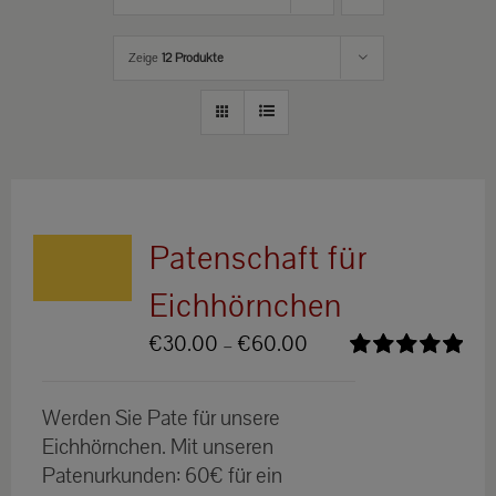
Zeige
12 Produkte
Patenschaft für
Eichhörnchen
Preisspanne:
€
30.00
–
€
60.00
€30.00
Bewertet
bis
mit
5.00
von
Werden Sie Pate für unsere
5
€60.00
Eichhörnchen. Mit unseren
Patenurkunden: 60€ für ein