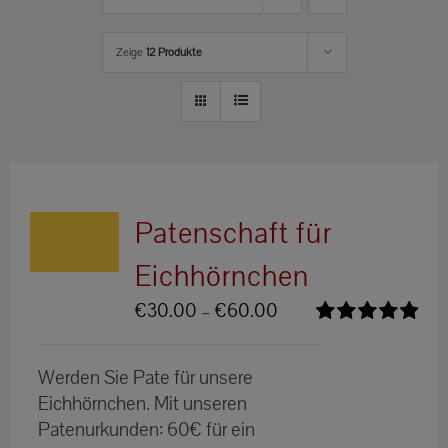
Zeige
12 Produkte
Patenschaft für
Eichhörnchen
Preisspanne:
€
30.00
–
€
60.00
€30.00
Bewertet
bis
mit
5.00
von
Werden Sie Pate für unsere
5
€60.00
Eichhörnchen. Mit unseren
Patenurkunden: 60€ für ein