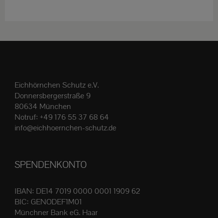
weist
mehrere
Varianten
auf.
Die
Optionen
Eichhörnchen Schutz e.V.
können
Donnersbergerstraße 9
auf
80634 München
der
Notruf:
+49 176 55 37 68 64
Produktseite
info@eichhoernchen-schutz.de
gewählt
werden
SPENDENKONTO
IBAN: DE14 7019 0000 0001 1909 62
BIC: GENODEF1M01
Münchner Bank eG. Haar