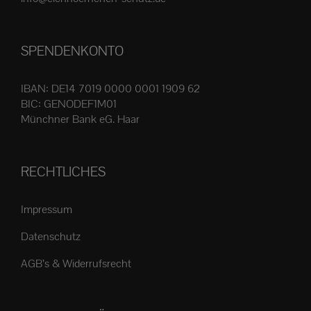
Produktseite
gewählt
SPENDENKONTO
werden
IBAN: DE14 7019 0000 0001 1909 62
BIC: GENODEF1M01
Münchner Bank eG. Haar
RECHTLICHES
Impressum
Datenschutz
AGB’s & Widerrufsrecht