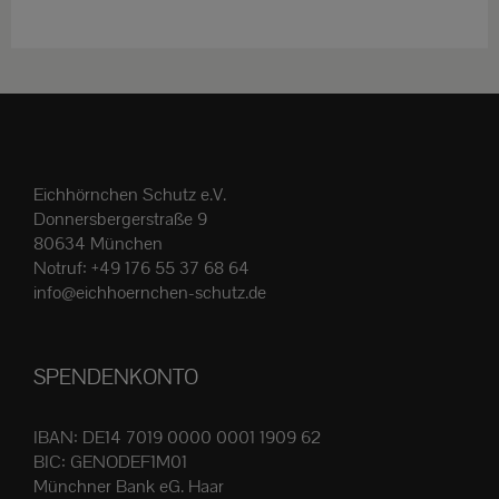
weist
mehrere
Varianten
auf.
Die
Optionen
Eichhörnchen Schutz e.V.
können
Donnersbergerstraße 9
auf
80634 München
der
Notruf:
+49 176 55 37 68 64
Produktseite
info@eichhoernchen-schutz.de
gewählt
werden
SPENDENKONTO
IBAN: DE14 7019 0000 0001 1909 62
BIC: GENODEF1M01
Münchner Bank eG. Haar