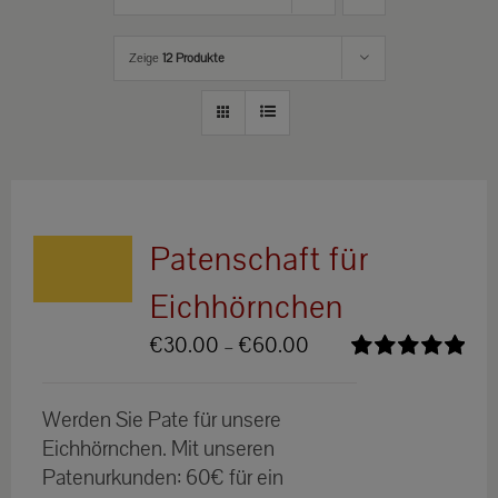
Zeige
12 Produkte
Patenschaft für
Eichhörnchen
Preisspanne:
€
30.00
–
€
60.00
€30.00
Bewertet
bis
mit
5.00
von
Werden Sie Pate für unsere
5
€60.00
Eichhörnchen. Mit unseren
Patenurkunden: 60€ für ein