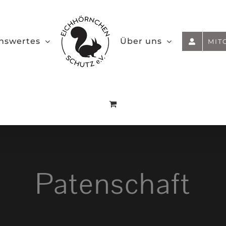
nswertes
Über uns
MIT
Patenschaft
Startseite
»
Patenschaft