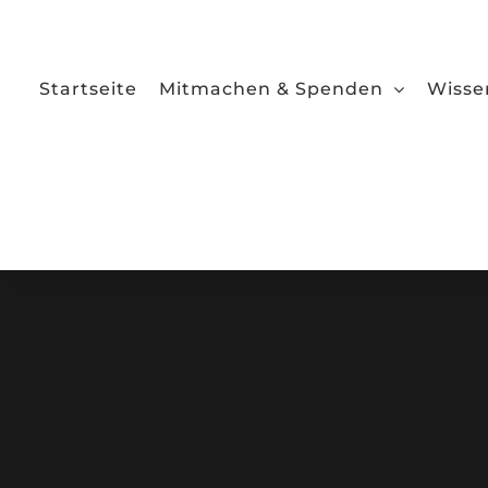
Zum
Inhalt
springen
Startseite
Mitmachen & Spenden
Wisse