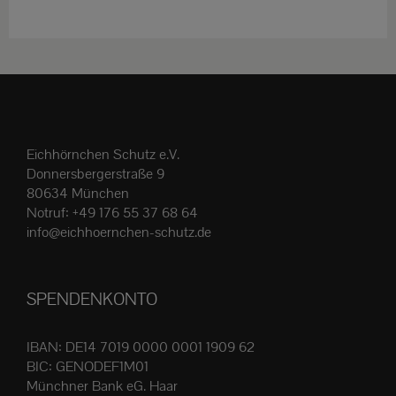
weist
mehrere
Varianten
auf.
Die
Optionen
Eichhörnchen Schutz e.V.
können
Donnersbergerstraße 9
auf
80634 München
der
Notruf:
+49 176 55 37 68 64
Produktseite
info@eichhoernchen-schutz.de
gewählt
werden
SPENDENKONTO
IBAN: DE14 7019 0000 0001 1909 62
BIC: GENODEF1M01
Münchner Bank eG. Haar