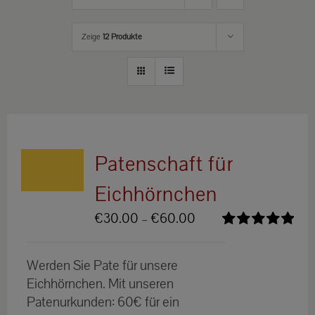
Zeige
12 Produkte
Patenschaft für
Eichhörnchen
Preisspanne:
€
30.00
–
€
60.00
€30.00
Bewertet
bis
mit
5.00
von
Werden Sie Pate für unsere
5
€60.00
Eichhörnchen. Mit unseren
Patenurkunden: 60€ für ein