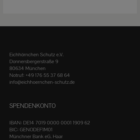
weist
mehrere
Varianten
auf.
Die
Optionen
Eichhörnchen Schutz e.V.
können
Donnersbergerstraße 9
auf
80634 München
der
Notruf:
+49 176 55 37 68 64
Produktseite
info@eichhoernchen-schutz.de
gewählt
werden
SPENDENKONTO
IBAN: DE14 7019 0000 0001 1909 62
BIC: GENODEF1M01
Münchner Bank eG. Haar