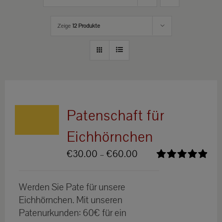
Zeige
12 Produkte
Patenschaft für
Eichhörnchen
Preisspanne:
€
30.00
–
€
60.00
€30.00
Bewertet
bis
mit
5.00
von
Werden Sie Pate für unsere
5
€60.00
Eichhörnchen. Mit unseren
Patenurkunden: 60€ für ein