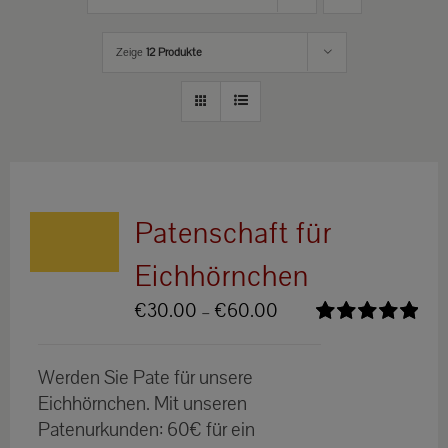
Zeige
12 Produkte
Patenschaft für
Eichhörnchen
Preisspanne:
€
30.00
–
€
60.00
€30.00
Bewertet
bis
mit
5.00
von
Werden Sie Pate für unsere
5
€60.00
Eichhörnchen. Mit unseren
Patenurkunden: 60€ für ein