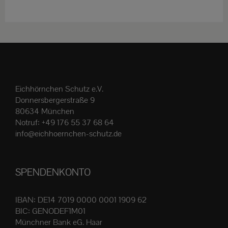
weist
mehrere
Varianten
auf.
Die
Optionen
Eichhörnchen Schutz e.V.
können
Donnersbergerstraße 9
auf
80634 München
der
Notruf:
+49 176 55 37 68 64
Produktseite
info@eichhoernchen-schutz.de
gewählt
werden
SPENDENKONTO
IBAN: DE14 7019 0000 0001 1909 62
BIC: GENODEF1M01
Münchner Bank eG. Haar