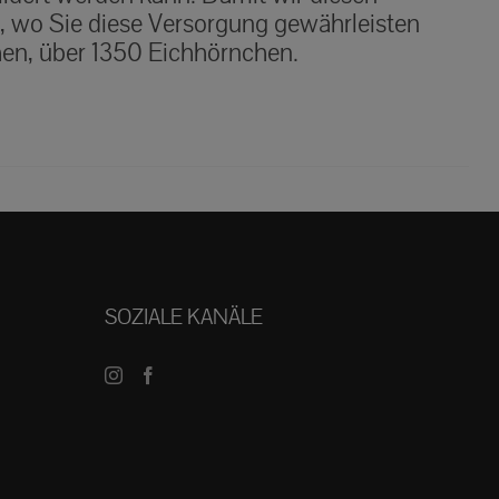
t, wo Sie diese Versorgung gewährleisten
hen, über 1350 Eichhörnchen.
SOZIALE KANÄLE