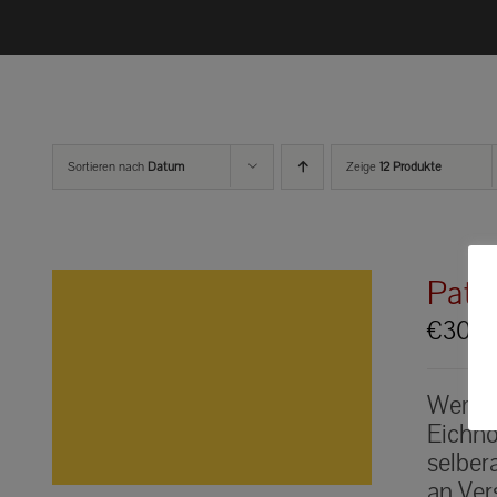
Sortieren nach
Datum
Zeige
12 Produkte
Pate
€
30.0
Werden
Eichhö
selber
an Ver