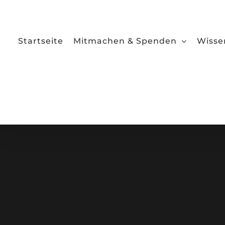
Zum
Inhalt
springen
Startseite
Mitmachen & Spenden
Wisse