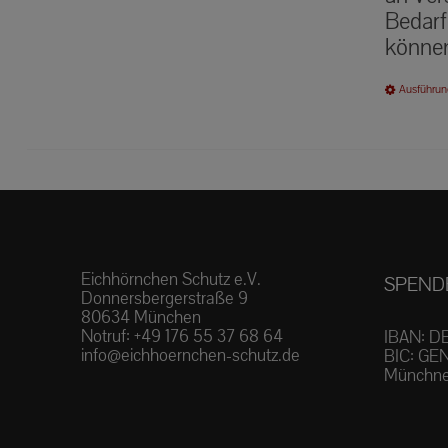
Bedarf
können
Ausführun
Eichhörnchen Schutz e.V.
SPEND
Donnersbergerstraße 9
80634 München
Notruf:
+49 176 55 37 68 64
IBAN: D
info@eichhoernchen-schutz.de
BIC: GE
Münchne