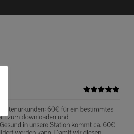
Bewertet
mit
5.00
von
n Patenurkunden: 60€ für ein bestimmtes
5
haft zum downloaden und
 Gesund in unsere Station kommt ca. 60€
ildert werden kann. Damit wir diesen