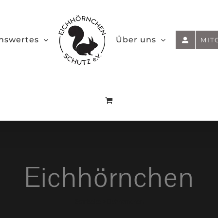
nswertes
Über uns
MIT
Eichhörnchen
Startseite
»
Eichhörnchen