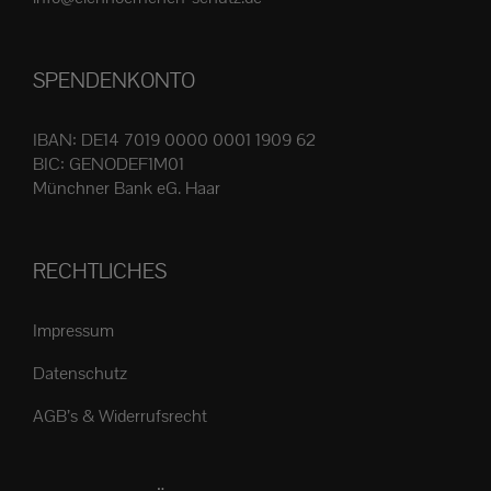
Produktseite
gewählt
SPENDENKONTO
werden
IBAN: DE14 7019 0000 0001 1909 62
BIC: GENODEF1M01
Münchner Bank eG. Haar
RECHTLICHES
Impressum
Datenschutz
AGB’s & Widerrufsrecht