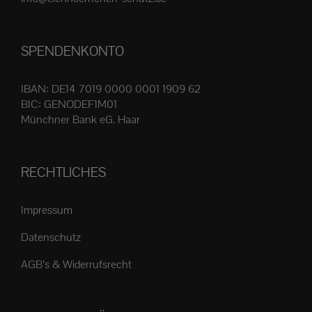
Produktseite
gewählt
SPENDENKONTO
werden
IBAN: DE14 7019 0000 0001 1909 62
BIC: GENODEF1M01
Münchner Bank eG. Haar
RECHTLICHES
Impressum
Datenschutz
AGB’s & Widerrufsrecht