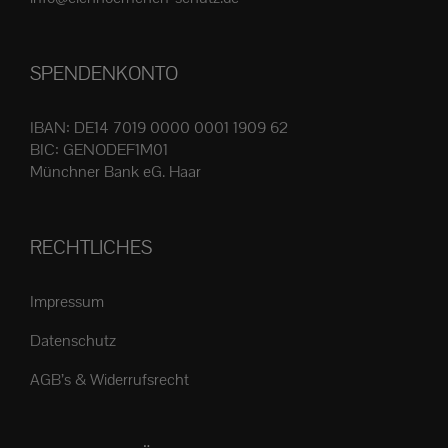
Produktseite
gewählt
SPENDENKONTO
werden
IBAN: DE14 7019 0000 0001 1909 62
BIC: GENODEF1M01
Münchner Bank eG. Haar
RECHTLICHES
Impressum
Datenschutz
AGB’s & Widerrufsrecht