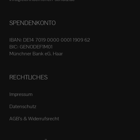
Produktseite
gewählt
SPENDENKONTO
werden
IBAN: DE14 7019 0000 0001 1909 62
BIC: GENODEF1M01
Münchner Bank eG. Haar
RECHTLICHES
Impressum
Datenschutz
AGB’s & Widerrufsrecht