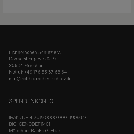
weist
mehrere
Varianten
auf.
Die
Optionen
Eichhörnchen Schutz e.V.
können
Donnersbergerstraße 9
auf
80634 München
der
Notruf:
+49 176 55 37 68 64
Produktseite
info@eichhoernchen-schutz.de
gewählt
werden
SPENDENKONTO
IBAN: DE14 7019 0000 0001 1909 62
BIC: GENODEF1M01
Münchner Bank eG. Haar