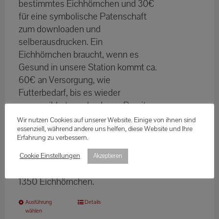
bestimmtes Eichhörnchen und 30€
für eine symbolische Patenschaft
zum downloaden und
selberausdrucken. Ein
Eichhörnchen braucht, wenn es
Gesund in unsere Station kommt ca.
60€ an Versorgung, wie
Futterbedarf, bis es wieder
ausgewildert werden kann. Damit
wir diesen Bedarf decken können,
Wir nutzen Cookies auf unserer Website. Einige von ihnen sind
essenziell, während andere uns helfen, diese Website und Ihre
hoffen wir auf eine Patenschaft, wo
Erfahrung zu verbessern.
Sie diese Versorgung gewährleisten
können. Wir versorgen jährlich,
Cookie Einstellungen
Akzeptieren
alleine im Raum München, über
1350 Eichhörnchen.
Dieses
Ausführung
Details
wählen
Produkt