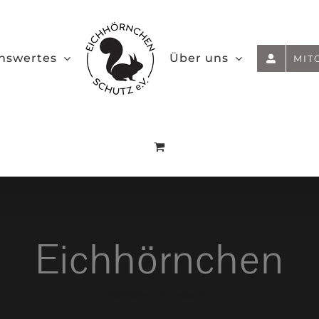
nswertes
Über uns
MIT
Eichhörnchen
Startseite
»
Eichhörnchen