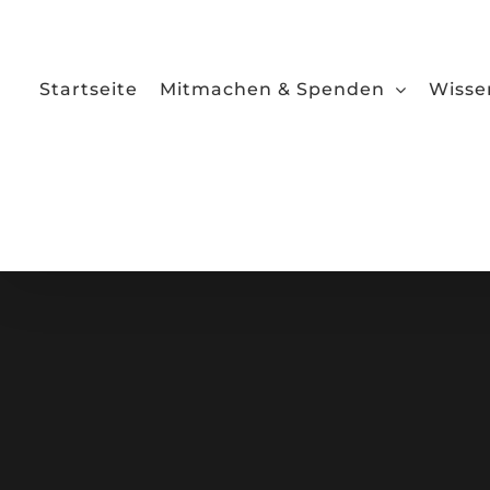
Zum
Inhalt
springen
Startseite
Mitmachen & Spenden
Wisse