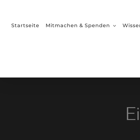
Zum
Inhalt
springen
Startseite
Mitmachen & Spenden
Wisse
E