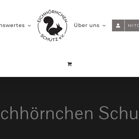
nswertes
Über uns
MIT
ichhörnchen Schu
Startseite
»
Eichhörnchen Schutz