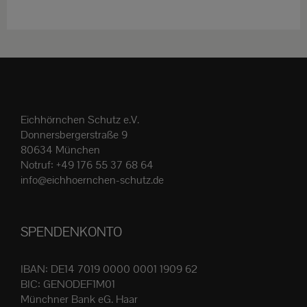
weist
mehrere
Varianten
auf.
Die
Optionen
Eichhörnchen Schutz e.V.
können
Donnersbergerstraße 9
auf
80634 München
der
Notruf:
+49 176 55 37 68 64
Produktseite
info@eichhoernchen-schutz.de
gewählt
werden
SPENDENKONTO
IBAN: DE14 7019 0000 0001 1909 62
BIC: GENODEF1M01
Münchner Bank eG. Haar