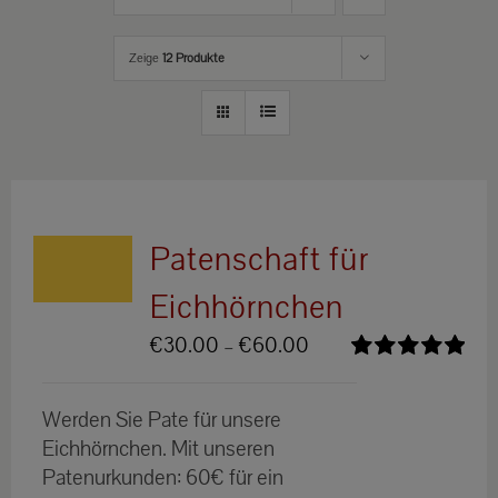
Zeige
12 Produkte
Patenschaft für
Eichhörnchen
Preisspanne:
€
30.00
–
€
60.00
€30.00
Bewertet
bis
mit
5.00
von
Werden Sie Pate für unsere
5
€60.00
Eichhörnchen. Mit unseren
Patenurkunden: 60€ für ein