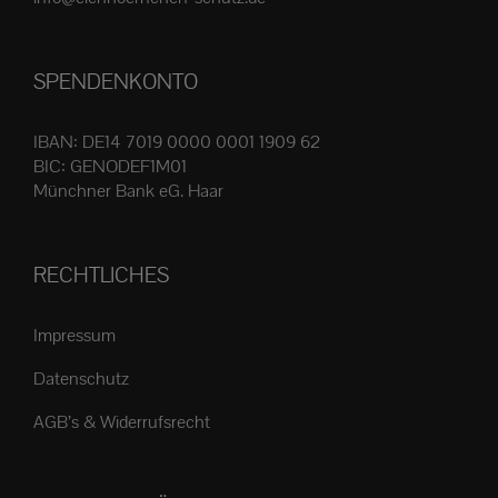
Produktseite
gewählt
SPENDENKONTO
werden
IBAN: DE14 7019 0000 0001 1909 62
BIC: GENODEF1M01
Münchner Bank eG. Haar
RECHTLICHES
Impressum
Datenschutz
AGB’s & Widerrufsrecht