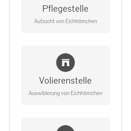
Pflegestelle
Aufzucht von Eichhörnchen
Bitte unter unserem Büro anrufen
Einlernung und Infos
auf: 0162-7909946
Volierenstelle
Auswilderung von Eichhörnchen