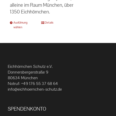
alleine im Raum München, über
1350 Eichhörnchen.
Dieses
Ausführung
Details
wählen
Produkt
weist
mehrere
Varianten
auf.
Die
Eichhörnchen Schutz e.V.
Optionen
Donnersbergerstraße 9
können
80634 München
Notruf:
+49 176 55 37 68 64
auf
info@eichhoernchen-schutz.de
der
Produktseite
gewählt
SPENDENKONTO
werden