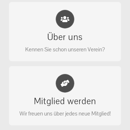
Eichhörnchen Schutz e.V.
Wir sehen nicht weg, wir retten!
Über uns
ÜBER UNS
Kennen Sie schon unseren Verein?
Jetzt Mitglied werden
Unterstützen Sie unseren Verein als
Mitglied werden
Mitglied.
Wir freuen uns über jedes neue Mitglied!
MITGLIED WERDEN