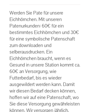
€30.00
Bewertet
bis
mit
5.00
von
Werden Sie Pate für unsere
5
€60.00
Eichhörnchen. Mit unseren
Patenurkunden: 60€ für ein
bestimmtes Eichhörnchen und 30€
für eine symbolische Patenschaft
zum downloaden und
selberausdrucken. Ein
Eichhörnchen braucht, wenn es
Gesund in unsere Station kommt ca.
60€ an Versorgung, wie
Futterbedarf, bis es wieder
ausgewildert werden kann. Damit
wir diesen Bedarf decken können,
hoffen wir auf eine Patenschaft, wo
Sie diese Versorgung gewährleisten
können. Wir versorgen jährlich,