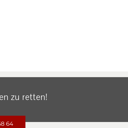
n zu retten!
68 64