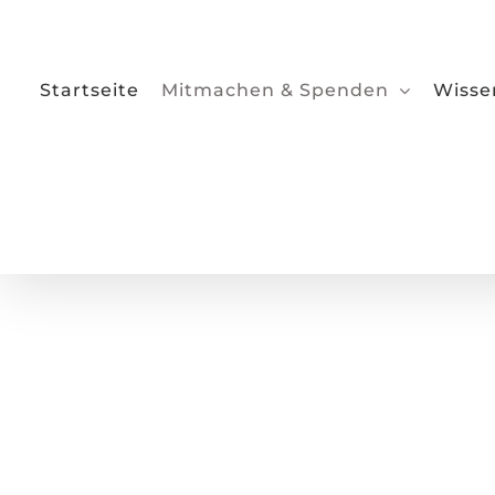
Zum
Inhalt
springen
Startseite
Mitmachen & Spenden
Wisse