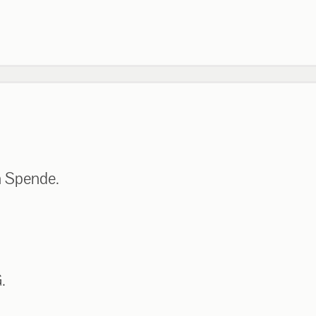
n Spende.
.