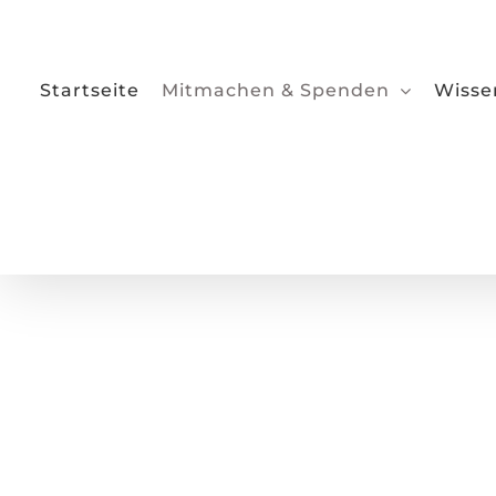
Zum
Inhalt
springen
Startseite
Mitmachen & Spenden
Wisse