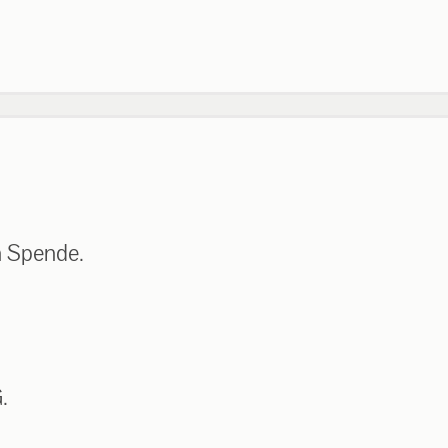
n Spende.
.