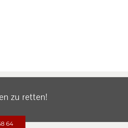
n zu retten!
68 64