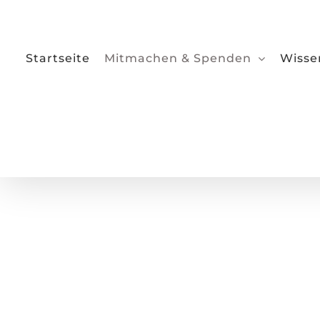
Zum
Inhalt
springen
Startseite
Mitmachen & Spenden
Wisse