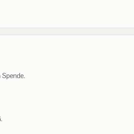
n Spende.
.