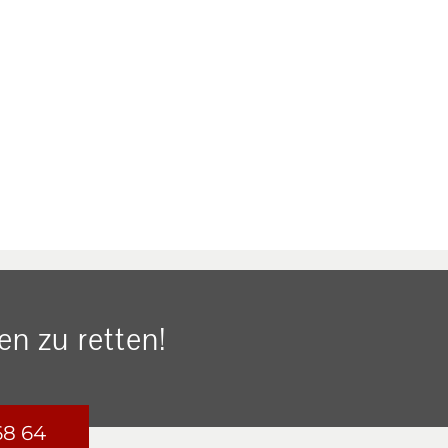
n zu retten!
68 64