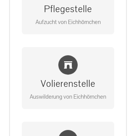
Pflegestelle
Aufzucht von Eichhörnchen
Bitte unter unserem Büro anrufen
Einlernung und Infos
auf: 0162-7909946
Volierenstelle
Auswilderung von Eichhörnchen