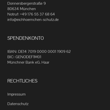
Die
Donnersbergerstraße 9
80634 München
Optionen
Notruf:
+49 176 55 37 68 64
können
info@eichhoernchen-schutz.de
auf
der
Produktseite
SPENDENKONTO
gewählt
werden
IBAN: DE14 7019 0000 0001 1909 62
BIC: GENODEF1M01
Münchner Bank eG. Haar
RECHTLICHES
Impressum
Datenschutz