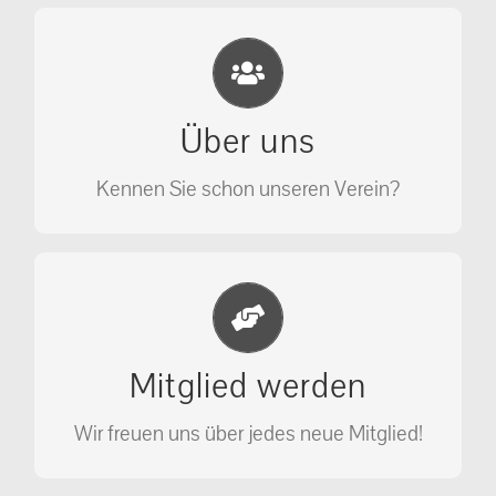
Eichhörnchen Schutz e.V.
Wir sehen nicht weg, wir retten!
Über uns
ÜBER UNS
Kennen Sie schon unseren Verein?
Jetzt Mitglied werden
Unterstützen Sie unseren Verein als
Mitglied werden
Mitglied.
Wir freuen uns über jedes neue Mitglied!
MITGLIED WERDEN