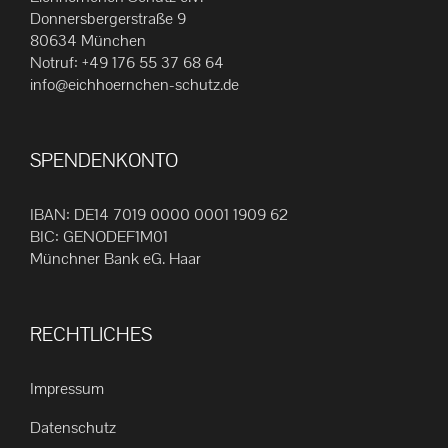
Die
Donnersbergerstraße 9
80634 München
Optionen
Notruf:
+49 176 55 37 68 64
können
info@eichhoernchen-schutz.de
auf
der
Produktseite
SPENDENKONTO
gewählt
werden
IBAN: DE14 7019 0000 0001 1909 62
BIC: GENODEF1M01
Münchner Bank eG. Haar
RECHTLICHES
Impressum
Datenschutz