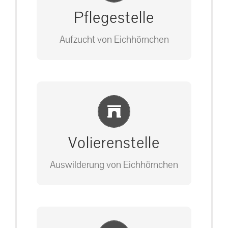
Pflegestelle
Aufzucht von Eichhörnchen
Bitte unter unserem Büro anrufen
Einlernung und Infos
auf: 0162-7909946
Volierenstelle
Auswilderung von Eichhörnchen