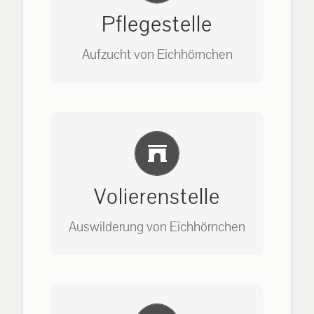
Pflegestelle
Aufzucht von Eichhörnchen
Bitte unter unserem Büro anrufen
Einlernung und Infos
auf: 0162-7909946
Volierenstelle
Auswilderung von Eichhörnchen