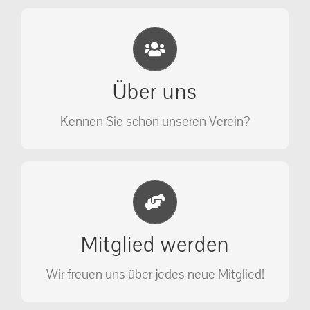
Eichhörnchen Schutz e.V.
Wir sehen nicht weg, wir retten!
Über uns
ÜBER UNS
Kennen Sie schon unseren Verein?
Jetzt Mitglied werden
Unterstützen Sie unseren Verein als
Mitglied werden
Mitglied.
Wir freuen uns über jedes neue Mitglied!
MITGLIED WERDEN