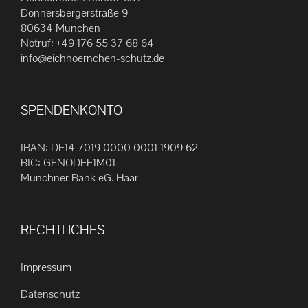
Die
Donnersbergerstraße 9
80634 München
Optionen
Notruf:
+49 176 55 37 68 64
können
info@eichhoernchen-schutz.de
auf
der
Produktseite
SPENDENKONTO
gewählt
werden
IBAN: DE14 7019 0000 0001 1909 62
BIC: GENODEF1M01
Münchner Bank eG. Haar
RECHTLICHES
Impressum
Datenschutz