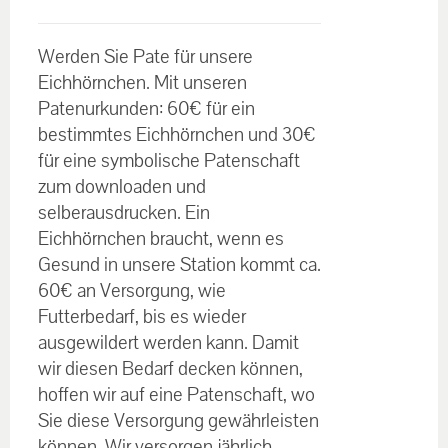
€30.00
Bewertet
bis
mit
5.00
von
Werden Sie Pate für unsere
5
€60.00
Eichhörnchen. Mit unseren
Patenurkunden: 60€ für ein
bestimmtes Eichhörnchen und 30€
für eine symbolische Patenschaft
zum downloaden und
selberausdrucken. Ein
Eichhörnchen braucht, wenn es
Gesund in unsere Station kommt ca.
60€ an Versorgung, wie
Futterbedarf, bis es wieder
ausgewildert werden kann. Damit
wir diesen Bedarf decken können,
hoffen wir auf eine Patenschaft, wo
Sie diese Versorgung gewährleisten
können. Wir versorgen jährlich,