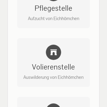
Pflegestelle
Aufzucht von Eichhörnchen
Bitte unter unserem Büro anrufen
Einlernung und Infos
auf: 0162-7909946
Volierenstelle
Auswilderung von Eichhörnchen