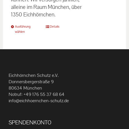
alleine im Raum München, über
1350 Eichhörnchen.
Dieses
Ausführung
Details
wählen
Produkt
weist
mehrere
Varianten
auf.
Die
Eichhörnchen Schutz e.V.
Optionen
Donnersbergerstraße 9
können
80634 München
Notruf:
+49 176 55 37 68 64
auf
info@eichhoernchen-schutz.de
der
Produktseite
gewählt
SPENDENKONTO
werden