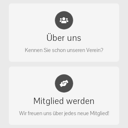
Eichhörnchen Schutz e.V.
Wir sehen nicht weg, wir retten!
Über uns
ÜBER UNS
Kennen Sie schon unseren Verein?
Jetzt Mitglied werden
Unterstützen Sie unseren Verein als
Mitglied werden
Mitglied.
Wir freuen uns über jedes neue Mitglied!
MITGLIED WERDEN