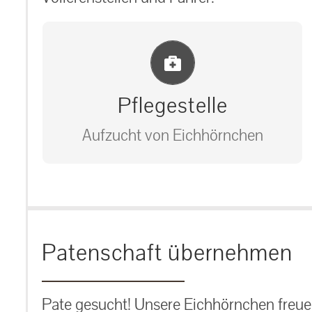
Einlernung und Infos
Pflegestelle
Aufzucht von Eichhörnchen
Bitte unter unserem Büro anrufen
auf: 0162-7909946
Patenschaft übernehmen
Pate gesucht! Unsere Eichhörnchen freuen