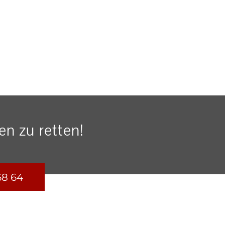
n zu retten!
68 64