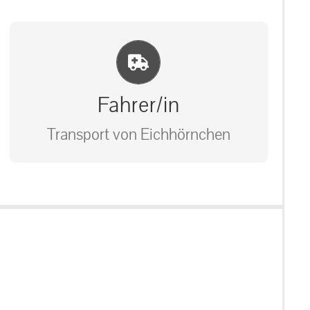
Einlernung und Infos
Fahrer/in
Transport von Eichhörnchen
Bitte unter unserem Büro anrufen
auf: 0162-7909946