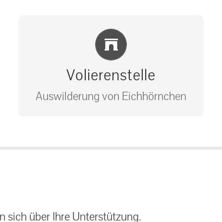
Einlernung und Infos
Volierenstelle
Auswilderung von Eichhörnchen
Bitte unter unserem Büro anrufen
auf: 0162-7909946
 sich über Ihre Unterstützung.