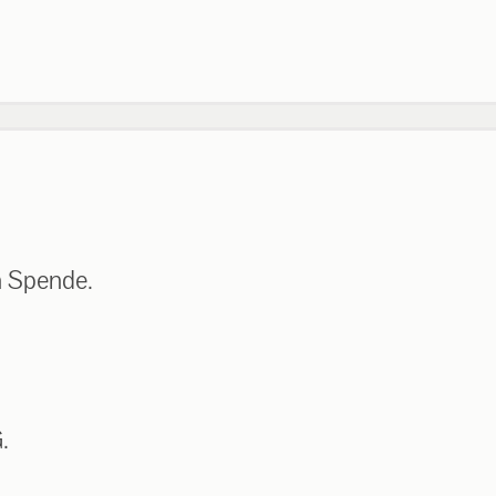
n Spende.
.