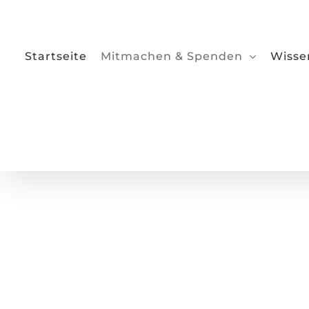
Zum
Inhalt
springen
Startseite
Mitmachen & Spenden
Wisse