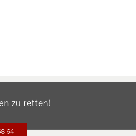
n zu retten!
68 64