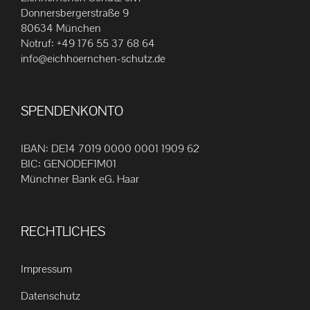
Die
Donnersbergerstraße 9
80634 München
Optionen
Notruf:
+49 176 55 37 68 64
können
info@eichhoernchen-schutz.de
auf
der
Produktseite
SPENDENKONTO
gewählt
werden
IBAN: DE14 7019 0000 0001 1909 62
BIC: GENODEF1M01
Münchner Bank eG. Haar
RECHTLICHES
Impressum
Datenschutz