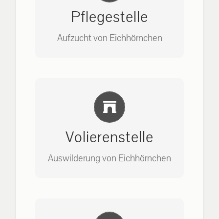
Pflegestelle
Aufzucht von Eichhörnchen
Bitte unter unserem Büro anrufen
Einlernung und Infos
auf: 0162-7909946
Volierenstelle
Auswilderung von Eichhörnchen