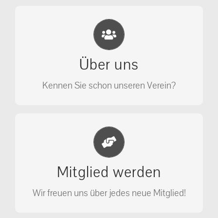
Eichhörnchen Schutz e.V.
Wir sehen nicht weg, wir retten!
Über uns
ÜBER UNS
Kennen Sie schon unseren Verein?
Jetzt Mitglied werden
Unterstützen Sie unseren Verein als
Mitglied werden
Mitglied.
Wir freuen uns über jedes neue Mitglied!
MITGLIED WERDEN