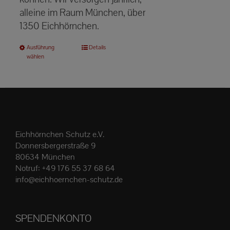
alleine im Raum München, über
1350 Eichhörnchen.
Dieses
Ausführung
Details
wählen
Produkt
weist
mehrere
Varianten
auf.
Die
Eichhörnchen Schutz e.V.
Optionen
Donnersbergerstraße 9
können
80634 München
Notruf:
+49 176 55 37 68 64
auf
info@eichhoernchen-schutz.de
der
Produktseite
gewählt
SPENDENKONTO
werden