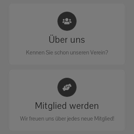
Eichhörnchen Schutz e.V.
Wir sehen nicht weg, wir retten!
Über uns
ÜBER UNS
Kennen Sie schon unseren Verein?
Jetzt Mitglied werden
Unterstützen Sie unseren Verein als
Mitglied werden
Mitglied.
Wir freuen uns über jedes neue Mitglied!
MITGLIED WERDEN