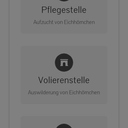
Pflegestelle
Aufzucht von Eichhörnchen
Bitte unter unserem Büro anrufen
Einlernung und Infos
auf: 0162-7909946
Volierenstelle
Auswilderung von Eichhörnchen