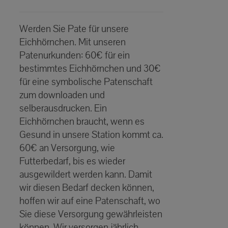
€30.00
Bewertet
bis
mit
5.00
von
Werden Sie Pate für unsere
5
€60.00
Eichhörnchen. Mit unseren
Patenurkunden: 60€ für ein
bestimmtes Eichhörnchen und 30€
für eine symbolische Patenschaft
zum downloaden und
selberausdrucken. Ein
Eichhörnchen braucht, wenn es
Gesund in unsere Station kommt ca.
60€ an Versorgung, wie
Futterbedarf, bis es wieder
ausgewildert werden kann. Damit
wir diesen Bedarf decken können,
hoffen wir auf eine Patenschaft, wo
Sie diese Versorgung gewährleisten
können. Wir versorgen jährlich,